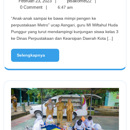
Februari 23, 2023
pisakomet22
|
|
0 Comment
|
6:47 am
“Anak-anak sampai ke bawa mimpi pengen ke
perpustakaan Metro” ucap Asngari, guru MI Miftahul Huda
Punggur yang turut mendampingi kunjungan siswa kelas 3
ke Dinas Perpustakaan dan Kearsipan Daerah Kota [...]
Selengkapnya